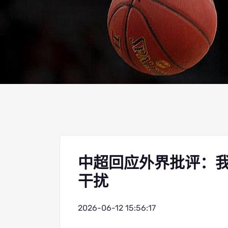
中超回应外界批评：
干扰
2026-06-12 15:56:17