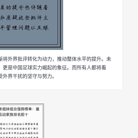
渐将外界批评转化为动力，推动整体水平的提升。未
，更是中国足球实力崛起的象征。而所有人都将看
受外界干扰的坚守与努力。