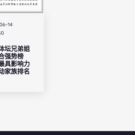
06-14
30
体坛兄弟姐
合强势榜
最具影响力
动家族排名