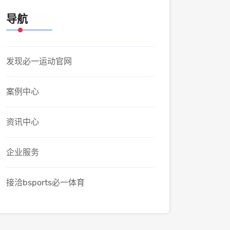
导航
发现必一运动官网
案例中心
资讯中心
企业服务
接洽bsports必一体育