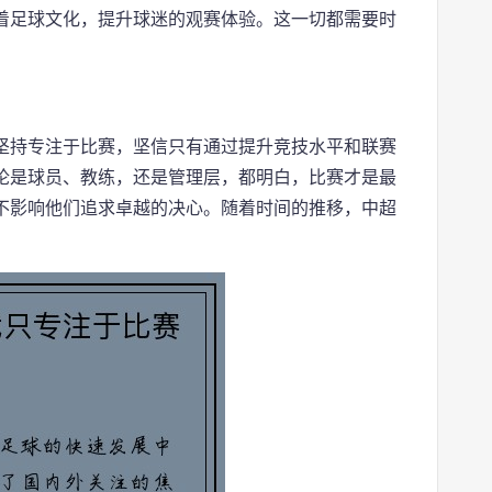
着足球文化，提升球迷的观赛体验。这一切都需要时
坚持专注于比赛，坚信只有通过提升竞技水平和联赛
论是球员、教练，还是管理层，都明白，比赛才是最
不影响他们追求卓越的决心。随着时间的推移，中超