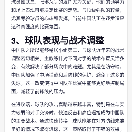
球员如武磊、张琳芃等的发挥尤为关键，他们的领导力
和场上表现可能决定比赛的走势。与顶级强队的较量，
尤其考验球员的心态和发挥，当前中国队正在逐步适应
这种高强度的比赛氛围。
3、球队表现与战术调整
中国队之所以能够稳居小组第二，与球队近年来的战术
调整密切相关。主教练针对不同对手的战术布置灵活多
变，有效解决了部分场次中的难题。尤其是在防守端，
中国队加强了中场拦截和后防线的保护，避免了过多的
失球。这一改变使得中国队在比赛中能够更好地控制局
面，减轻了前锋线的压力。
在进攻端，球队的攻击套路越来越丰富，特别是在与实
力较弱的对手交锋时，快速反击和高位逼抢成为中国队
的主要战术。通过快速转换，球队能够在对方防线未准
备好的情况下取得进球，这一策略取得了不错的效果。