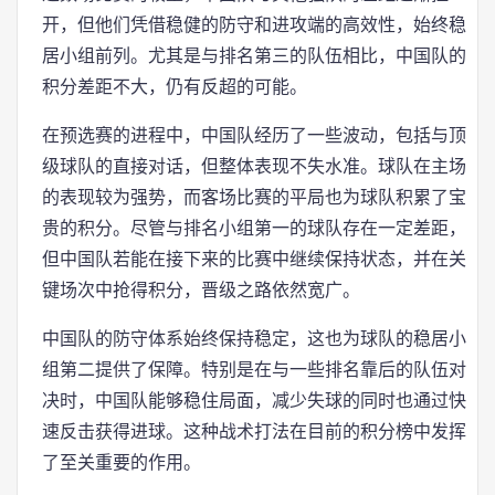
开，但他们凭借稳健的防守和进攻端的高效性，始终稳
居小组前列。尤其是与排名第三的队伍相比，中国队的
积分差距不大，仍有反超的可能。
在预选赛的进程中，中国队经历了一些波动，包括与顶
级球队的直接对话，但整体表现不失水准。球队在主场
的表现较为强势，而客场比赛的平局也为球队积累了宝
贵的积分。尽管与排名小组第一的球队存在一定差距，
但中国队若能在接下来的比赛中继续保持状态，并在关
键场次中抢得积分，晋级之路依然宽广。
中国队的防守体系始终保持稳定，这也为球队的稳居小
组第二提供了保障。特别是在与一些排名靠后的队伍对
决时，中国队能够稳住局面，减少失球的同时也通过快
速反击获得进球。这种战术打法在目前的积分榜中发挥
了至关重要的作用。