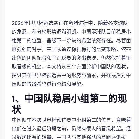
2026年世界杯预选赛正在激烈进行中，随着各支球队
的角逐，积分榜形势逐渐明朗。中国足球队目前稳居小
组第二的位置，晋级下一阶段的希望依然存在。尽管面
临强劲的对手，中国队通过稳扎稳打的比赛策略，依靠
出色的团队配合和个别球员的突出表现，仍然保持着争
取晋级的机会。本文将从三个方面分析中国队的现状，
探讨其在世界杯预选赛中的形势与前景，并在最后对中
国队的晋级希望进行总结和展望。
1、中国队稳居小组第二的现
状
中国队在本次世界杯预选赛中小组第二的位置，意味着
他们在进入最后阶段之前，仍然有很大的晋级希望。经
过数场比赛的较量，中国队与其他强队的差距逐渐拉