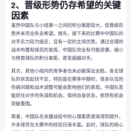
2、晋级形势仍存希望的关键
因素
虽然中国队与小组第一之间的积分差距较大，但晋级形
势并未完全失去希望。首先，接下来的比赛中中国队的
对手实力较为接近，且有一定的主场优势。通过合理的
战术布置和球员的发挥，中国队完全有可能逆袭，缩小
与榜首球队的积分差距，甚至超越对手。
其次，其他小组内的竞争者也未必能保证全胜。各支球
队的状态起伏不定，特别是在赛季中期时，很多队伍的
伤病问题和战术调整可能会影响他们的表现。中国队若
能抓住对手的失误和机会，保持自身状态，依然有机会
突破重围。
再者，中国队在关键战役中的心理素质逐渐得到提升，
许多球员在大赛中的经验日渐丰富。此时，球队的核心