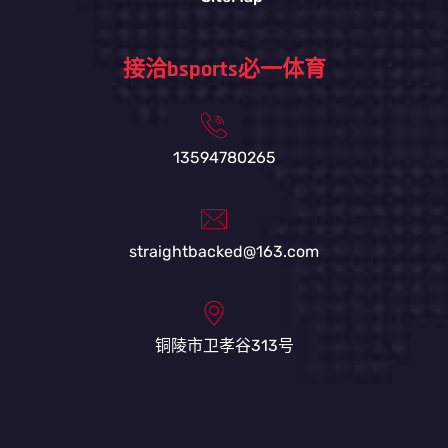
接洽bsports必一体育
13594780265
straightbacked@163.com
铜陵市卫孝谷313号