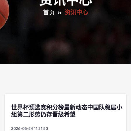
资讯中心
首页
资讯中心
世界杯预选赛积分榜最新动态中国队稳居小
组第二形势仍存晋级希望
2026-05-24 11:21:50