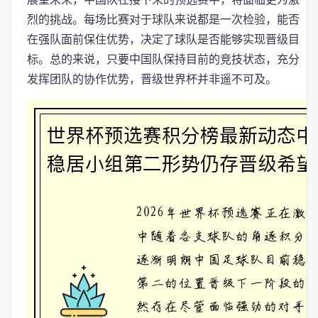
烈的挑战。每场比赛对于球队来说都是一次检验，能否
在强队面前保住优势，决定了球队是否能够实现晋级目
标。总的来说，只要中国队保持目前的竞技状态，充分
发挥团队的协作优势，晋级世界杯并非遥不可及。