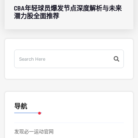
CBA年轻球员爆发节点深度解析与未来
潜力股全面推荐
导航
发现必一运动官网