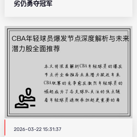
劣仍勇夺冠军
2026-03-22 15:31:37