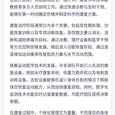
教练等多方人员协同工作。通过快速诊断与及时干预，
能够在第一时间确定伤情并制定科学的康复方案。
康复治疗阶段通常分为多个步骤，包括急性期处理、功
能恢复训练以及专项训练恢复。急性期主要以消炎、消
肿和减轻疼痛为目标，通过冰敷、理疗设备和医学干预
等方式控制伤情发展。随后进入功能恢复阶段，通过逐
渐增加运动量来恢复肌肉力量与关节活动范围。
随着运动医学技术的发展，许多球队开始引入先进的康
复设备，例如水疗康复系统、低重力跑步机以及电刺激
训练设备。这些设备能够在减少身体负担的情况下帮助
球员恢复运动能力，从而加快康复进程。同时，数字化
监测技术也能实时记录康复数据，为医疗团队提供决策
依据。
在康复过程中，个体化管理尤为重要。不同球员的身体