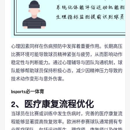
心理因素同样在伤病预防中发挥着重要作用。长期高压
比赛环境可能导致球员精神紧张与疲劳，从而影响动作
稳定性与判断能力。通过心理辅导与团队沟通机制，球
队能够帮助球员保持积极心态，减少因精神压力导致的
技术动作变形与意外伤害。
bsports必一体育
2、医疗康复流程优化
当球员在比赛或训练中发生伤病时，完善的医疗康复流
程能够显著提高恢复效率。欧洲杯参赛球队通常拥有专
业医疗团队，包括运动医生、理疗师、康复师以及体能