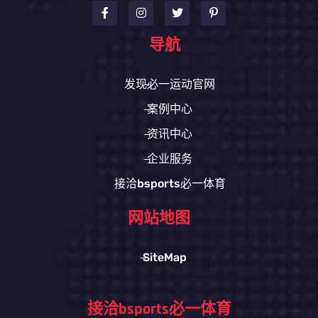
导航
发现必一运动官网
案例中心
资讯中心
企业服务
接洽bsports必一体育
网站地图
SiteMap
接洽bsports必一体育