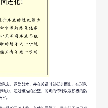
励队友、调整战术，并在关键时刻挺身而出。在球队
影响力，通过精准的投篮、聪明的传球以及积极的防
低谷。