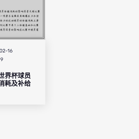
02-16
19
世界杯球员
消耗及补给