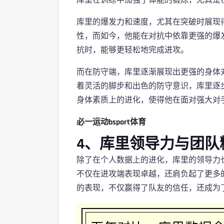
库里的爆发力和速度，尤其在突破时展现
性，而如今，他能在对抗中依靠更强的爆
抗时，能够更轻松地完成进攻。
而在防守端，库里逐渐展现出更强的身体
着灵活的脚步和出色的防守意识，库里逐
身体素质上的进化，使得他在面对强大对
必一运动bsport体育
4、库里领导力与团队
除了在个人数据上的进化，库里的领导力
不仅在进攻端表现卓越，还肩负起了更多
的表现，不仅赢得了队友的信任，还成为