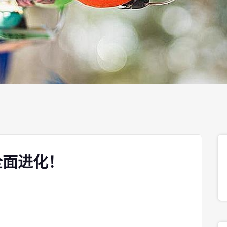
全面进化！