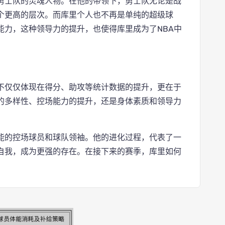
勇士队的灵魂人物。在他的带领下，勇士队无论是战
个更高的层次。而库里个人也不再是单纯的超级球
能力，这种领导力的提升，也使得库里成为了NBA中
不仅仅体现在得分、助攻等统计数据的提升，更在于
的多样性、控场能力的提升，还是身体素质和领导力
。
能的控场球员和球队领袖。他的进化过程，代表了一
自我，成为更强的存在。在接下来的赛季，库里如何