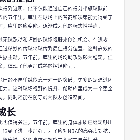
次得到证明，他不仅能通过自己的得分带领球队前
去的五年里，库里在球场上的智商和决策能力得到了
时，库里的应变能力逐渐成为他的标志性特点。
过无球跑动和巧妙的球场视野来创造机会。在进攻
通过精妙的传球将球传到最佳得分位置，这种高效的
占据主动。五年前，库里的场均助攻数较为稳定，但
多，体现了他更加成熟的控场能力。
他已经不再单纯依靠一对一的突破，更多的是通过团
压力。这种球场视野的提升，帮助库里成为一个更全
胁，同时还能在防守端为队友创造空间。
成长
化也值得关注。五年前，库里的身体素质已经足够出
力得到了进一步加强。为了应对NBA的高强度对抗，
在防守端，他的身体对抗能力和耐力显著提升。