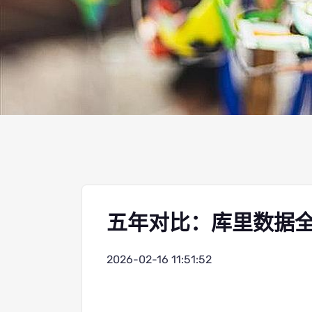
五年对比：库里数据
2026-02-16 11:51:52