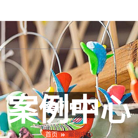
网站首页
发现必一运动官网
案例中心
资讯中
案例中心
首页
案例中心