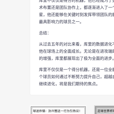
库里不仅仅是得分的机器，他已经成为了
术布置还是团队协作上，都逐渐进入了一
星，他还能够在关键时刻发挥带领团队的
最具影响力的球员之一。
总结：
从过去五年的对比来看，库里的数据进化
他在球场上的全面成长。无论是在进攻端
的增强，库里都展现出了极为全面的进步
库里不仅仅是一个得分机器，还是一位全
个球员如何通过不断努力提升自己，超越
继续进化，将是我们期待的焦点。