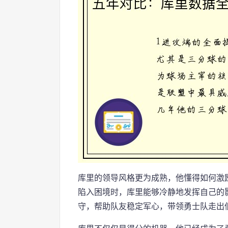
库里的领导风格更为成熟，他懂得如何激
陷入困境时，库里能够冷静地发挥自己的
守，帮助队友稳定军心，带领勇士队走出