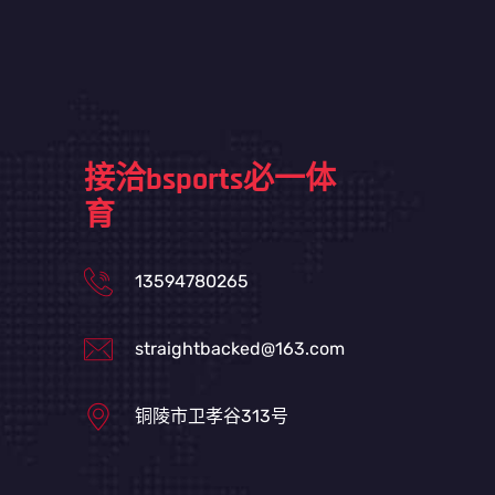
接洽bsports必一体
育
13594780265
straightbacked@163.com
铜陵市卫孝谷313号