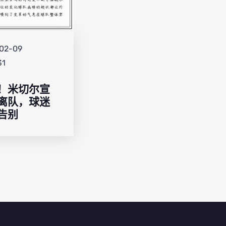
02-09
31
！米切尔宣
离队，球迷
告别