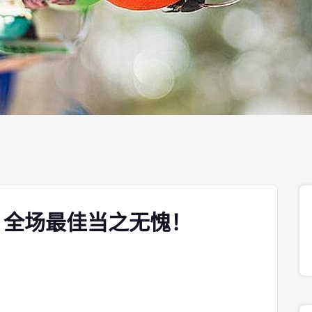
，全场最佳当之无愧！