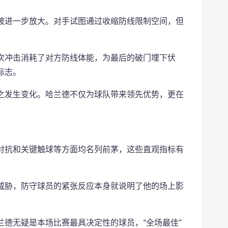
被进一步放大。对手试图通过收缩防线限制空间，但
次冲击消耗了对方防线体能，为最后的破门埋下伏
标志。
之发生变化。哈兰德不仅为球队带来领先优势，更在
对抗和关键触球等方面均名列前茅，这些直观指标有
威胁，防守球员的紧张反应本身就说明了他的场上影
德无疑是本场比赛最具决定性的球员，“全场最佳”