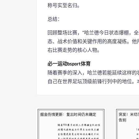
称号实至名归。
总结：
回顾整场比赛，“哈兰德今日状态爆棚，全
态、战术价值和关键作用的高度凝练。他
右比赛走势的核心人物。
必一运动bsport体育
随着赛季的深入，哈兰德若能延续这样的
自己在世界足坛顶级前锋行列中的地位。