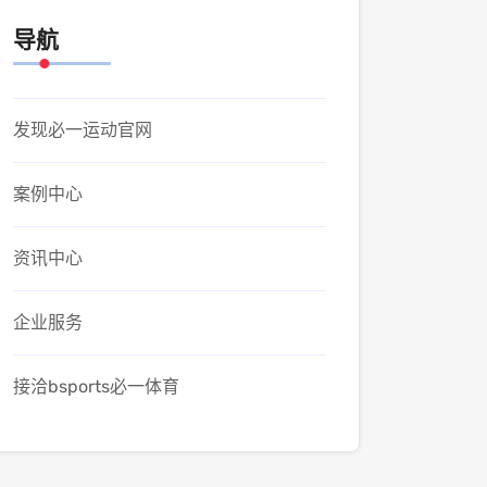
导航
发现必一运动官网
案例中心
资讯中心
企业服务
接洽bsports必一体育