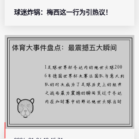
球迷炸锅：梅西这一行为引热议！