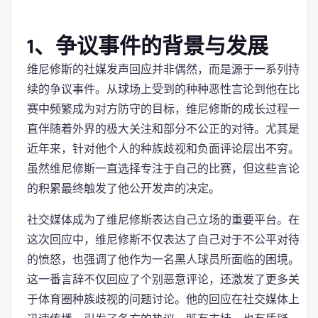
1、争议事件的背景与发展
维尼修斯的社媒发声回应并非偶然，而是源于一系列持
续的争议事件。从球场上受到的种种恶性言论到他在比
赛中频繁成为对方防守的目标，维尼修斯的成长过程一
直伴随着外界的极大关注和部分不公正的对待。尤其是
近年来，针对他个人的种族歧视和负面评论层出不穷。
虽然维尼修斯一直选择专注于自己的比赛，但这些言论
的积累最终触发了他公开发声的决定。
社交媒体成为了维尼修斯表达自己立场的重要平台。在
这次回应中，维尼修斯不仅表达了自己对于不公平对待
的愤怒，也强调了他作为一名黑人球员所面临的困境。
这一番言辞不仅回应了个别恶意评论，还激发了更多关
于体育圈种族歧视的问题讨论。他的回应在社交媒体上