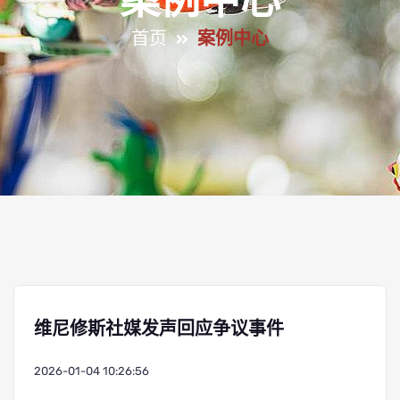
案例中心
首页
案例中心
维尼修斯社媒发声回应争议事件
2026-01-04 10:26:56