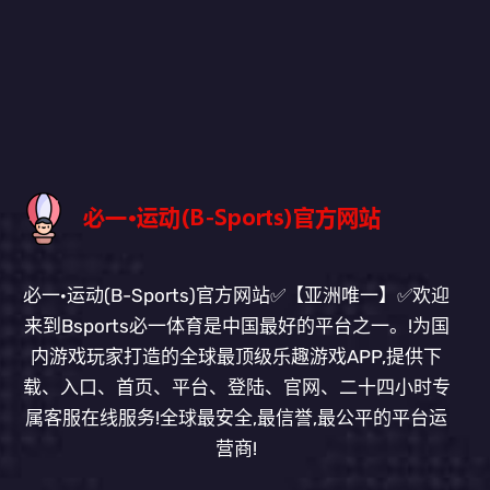
必一·运动(B-Sports)官方网站✅【亚洲唯一】✅欢迎
来到Bsports必一体育是中国最好的平台之一。!为国
内游戏玩家打造的全球最顶级乐趣游戏APP,提供下
载、入口、首页、平台、登陆、官网、二十四小时专
属客服在线服务!全球最安全,最信誉,最公平的平台运
营商!