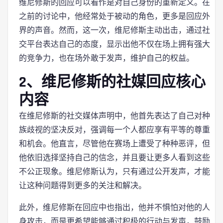
维尼修斯的回应可以看作是对自己身份的重新定义。在
之前的讨论中，他经常处于被动的角色，更多是回应外
界的声音。然而，这一次，维尼修斯主动出击，通过社
交平台表达自己的态度，显示出他不仅在场上拥有强大
的竞争力，也在场外敢于发声，维护自己的权益。
2、维尼修斯的社媒回应核心
内容
在维尼修斯的社交媒体声明中，他首先表达了自己对种
族歧视的坚决反对，强调每一个人都应享有平等的尊重
和机会。他直言，尽管他在赛场上遭受了种种恶评，但
他依旧选择坚持自己的信念，并且要让更多人看到这些
不公正现象。维尼修斯认为，只有通过公开发声，才能
让这种问题得到更多的关注和解决。
此外，维尼修斯在回应中也指出，他并不惧怕对他的人
身攻击，而是更希望能够通过积极的行动与发声，鼓励