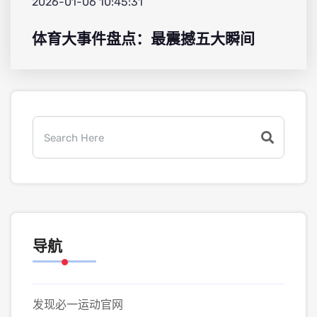
2026-01-06 10:45:31
体育大事件盘点：最震撼五大瞬间
导航
发现必一运动官网