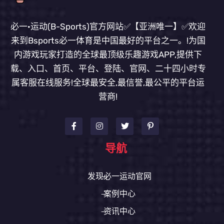
必一·运动(B-Sports)官方网站✅【亚洲唯一】✅欢迎
来到Bsports必一体育是中国最好的平台之一。!为国
内游戏玩家打造的全球最顶级乐趣游戏APP,提供下
载、入口、首页、平台、登陆、官网、二十四小时专
属客服在线服务!全球最安全,最信誉,最公平的平台运
营商!
导航
发现必一运动官网
案例中心
资讯中心