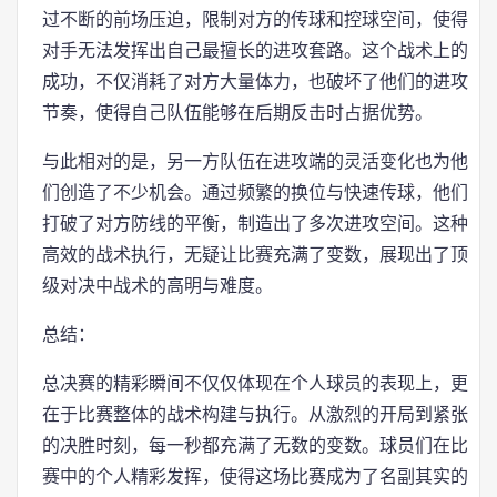
过不断的前场压迫，限制对方的传球和控球空间，使得
对手无法发挥出自己最擅长的进攻套路。这个战术上的
成功，不仅消耗了对方大量体力，也破坏了他们的进攻
节奏，使得自己队伍能够在后期反击时占据优势。
与此相对的是，另一方队伍在进攻端的灵活变化也为他
们创造了不少机会。通过频繁的换位与快速传球，他们
打破了对方防线的平衡，制造出了多次进攻空间。这种
高效的战术执行，无疑让比赛充满了变数，展现出了顶
级对决中战术的高明与难度。
总结：
总决赛的精彩瞬间不仅仅体现在个人球员的表现上，更
在于比赛整体的战术构建与执行。从激烈的开局到紧张
的决胜时刻，每一秒都充满了无数的变数。球员们在比
赛中的个人精彩发挥，使得这场比赛成为了名副其实的