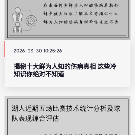
2026-03-30 10:25:26
揭秘十大鲜为人知的伤病真相 这些冷
知识你绝对不知道