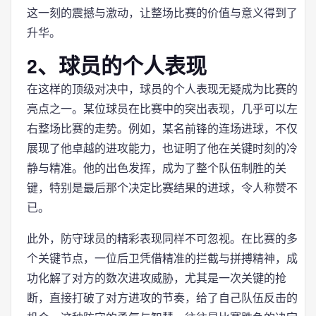
这一刻的震撼与激动，让整场比赛的价值与意义得到了
升华。
2、球员的个人表现
在这样的顶级对决中，球员的个人表现无疑成为比赛的
亮点之一。某位球员在比赛中的突出表现，几乎可以左
右整场比赛的走势。例如，某名前锋的连场进球，不仅
展现了他卓越的进攻能力，也证明了他在关键时刻的冷
静与精准。他的出色发挥，成为了整个队伍制胜的关
键，特别是最后那个决定比赛结果的进球，令人称赞不
已。
此外，防守球员的精彩表现同样不可忽视。在比赛的多
个关键节点，一位后卫凭借精准的拦截与拼搏精神，成
功化解了对方的数次进攻威胁，尤其是一次关键的抢
断，直接打破了对方进攻的节奏，给了自己队伍反击的