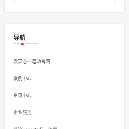
导航
发现必一运动官网
案例中心
资讯中心
企业服务