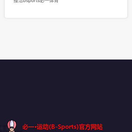
接洽bsports必一体育