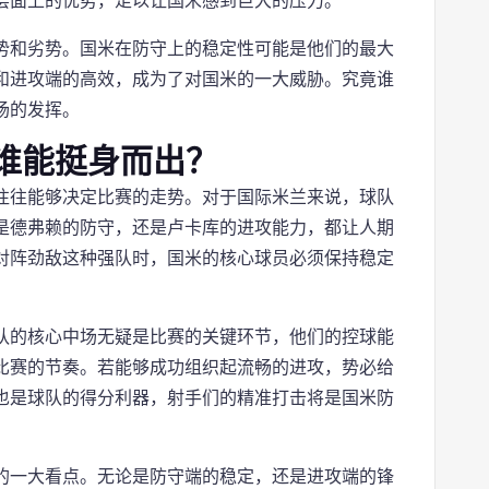
层面上的优势，足以让国米感到巨大的压力。
势和劣势。国米在防守上的稳定性可能是他们的最大
和进攻端的高效，成为了对国米的一大威胁。究竟谁
场的发挥。
谁能挺身而出？
往往能够决定比赛的走势。对于国际米兰来说，球队
是德弗赖的防守，还是卢卡库的进攻能力，都让人期
对阵劲敌这种强队时，国米的核心球员必须保持稳定
队的核心中场无疑是比赛的关键环节，他们的控球能
比赛的节奏。若能够成功组织起流畅的进攻，势必给
也是球队的得分利器，射手们的精准打击将是国米防
的一大看点。无论是防守端的稳定，还是进攻端的锋