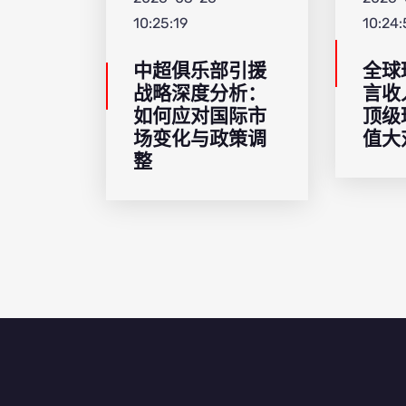
10:25:19
10:24:
中超俱乐部引援
全球
战略深度分析：
言收
如何应对国际市
顶级
场变化与政策调
值大
整