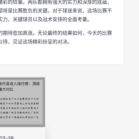
精彩的较量。两队都拥有强大的实力和深厚的底蕴，
都将是比赛胜负的关键。对于球迷来说，这场比赛不
实力、关键球员以及战术安排的全面考量。
的期待愈加高涨。无论最终的结果如何，今天的比赛
以待，见证这场精彩纷呈的对决。
03-28